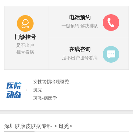
电话预约
一键预约 解决排队
门诊挂号
足不出户
在线咨询
挂号看病
足不出户挂号看病
女性警惕出现斑秃
斑秃
斑秃-病因学
什么是斑秃？
患了斑秃要忌口
哪些因素导致斑秃
深圳肤康皮肤病专科
>
斑秃
>