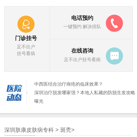
电话预约
一键预约 解决排队
门诊挂号
足不出户
在线咨询
挂号看病
足不出户挂号看病
中西医结合治疗痤疮的临床效果？
深圳治疗脱发哪家强？本地人私藏的防脱生发攻略
曝光
中医治疗痤疮的个体化方案制定？
深圳脱发医院排名TOP1，真实发友口碑推荐
脸上长小颗粒都是痘痘？汗管瘤症状鉴别
深圳肤康皮肤病专科
>
斑秃
>
深圳腋臭根治不复发，三甲名医亲诊，这个夏天不