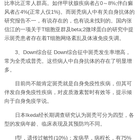
比率比正常人群高。如伴甲状腺疾病者占0～8%;伴白癜
风者占4%(正常人仅1%)。而斑秃病人中有关自身抗体的
研究报告不一，有说存在的，也有说未找到的。国内张
信江的一项关于T细胞亚群及beta;2微球蛋白的研究中提
示斑秃患者存在着T细胞网络紊乱及体液免疫失调。
3、Down综合征 Down综合征中斑秃发生率增高，
常为全秃或普秃。这些病人中自身抗体的存在了明显增
多。
目前尚不能肯定斑秃就是自身免疫性疾病，但其可
伴发自身免疫性疾病，对皮质激素暂时有效等，提示倾
向于自身免疫学说。
日本Ikeda经长期调查研究认为斑秃可分为四型，各
型的发病年龄、临床表现及其预防均不同。
Ⅰ型，遗传过敏性(10%)：发病早，病程长，有75%