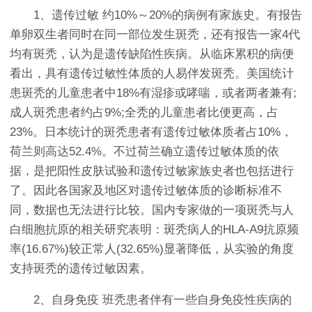
1、遗传过敏 约10%～20%的病例有家族史。有报告
单卵双生者同时在同一部位发生斑秃，还有报告一家4代
均有斑秃，认为是遗传缺陷性疾病。从临床累积的病便
看出，具有遗传过敏性体质的人易伴发斑秃。美国统计
患斑秃的儿童患者中18%有湿疹或哮喘，或者两者兼有;
成人斑秃患者约占9%;全秃的儿童患者比便更高，占
23%。日本统计的斑秃患者有遗传过敏体质者占10%，
荷兰则高达52.4%。不过荷兰确立遗传过敏体质的依
据，是把阳性皮肤试验和遗传过敏家族史者也包括进行
了。因此各国家及地区对遗传过敏体质的诊断标准不
同，数据也无法进行比较。国内专家做的一项斑秃与人
白细胞抗原的相关研究表明：斑秃病人的HLA-A9抗原频
率(16.67%)较正常人(32.65%)显著降低，从实验的角度
支持斑秃的遗传过敏因素。
2、自身免疫 班秃患者伴有一些自身免疫性疾病的