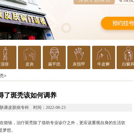
湿疹
皮炎
扁平疣
灰指甲
牛皮癣
白癜
秃
>
得了斑秃该如何调养
肤康皮肤病专科
时间：2022-08-23
在烦恼，治疗斑秃除了借助专业诊疗之外，更应该重视自身的生活饮
再是梦想。