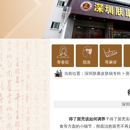
青春痘
脱发
荨麻疹
当前位置：
深圳肤康皮肤病专科
>
斑
深圳
得了斑秃该如何调养？
得了斑秃实
食等方面的小细节，彻底治愈斑秃不