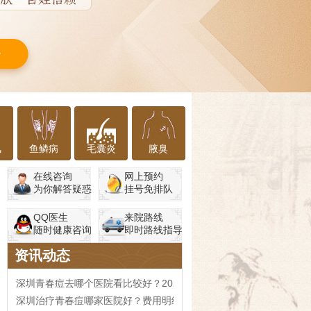
风
鱼鳞病
毛囊炎
腋臭
在线咨询
网上预约
为你解答疑惑
挂号免排队
QQ医生
来院路线
随时健康咨询
即时路线指导
资讯动态
深圳青春痘去哪个医院看比较好？2026皮肤科治疗费用参考
深圳治疗青春痘哪家医院好？费用明细参考