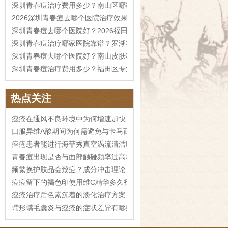
深圳青春痘治疗费用多少？南山区哪家医院口碑好
2026深圳青春痘去哪个医院治疗效果更好
深圳青春痘去哪个医院好？2026福田区治疗费用参考
深圳青春痘治疗哪家医院靠谱？罗湖本地攻略
深圳青春痘去哪个医院好？南山皮肤科指南
深圳青春痘治疗费用多少？福田区专业医院推荐
热点关注
痤疮在通风不良环境中为何增速加快？
口服异维A酸期间为何需避免与卡马西平同服？
痤疮患者能进行海菲秀真空涡流清洁吗？脓疱期禁忌
青春痘出现是否与面部触碰频率过高相关
频繁换护肤品会致痘？成分冲击理论
痘痘留下的褐色印使用维C精华多久褪色？
痤疮治疗后色素沉着的淡化治疗方案？
蠕形螨毛囊炎与痤疮的症状差异有哪些？