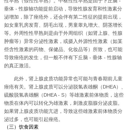
性早熟（假性性早熟）。中枢性性早熟是由于下丘脑 -
垂体 - 性腺轴功能提前启动，导致性腺发育和性激素分
泌增加，除了痤疮外，还会伴有第二性征的提前出现，
如女童乳房发育、阴毛出现，男童睾丸增大、阴茎增长
等。外周性性早熟则是由于外周组织（如肾上腺、性腺
肿瘤等）异常分泌性激素，或摄入外源性性激素（如某
些含性激素的药物、保健品、化妆品等）所致，也可能
导致痤疮的发生，但一般不伴有下丘脑 - 垂体 - 性腺轴
的真正激活。
此外，肾上腺皮质功能异常也可能与青春期前儿童
痤疮有关。肾上腺皮质可以分泌脱氢表雄酮（DHEA）、
硫酸脱氢表雄酮（DHEA - S）等雄激素前体物质，这些
物质在体内可以转化为雄激素，刺激皮脂腺分泌皮脂。
如果肾上腺皮质功能亢进，导致这些雄激素前体物质分
泌过多，也可能引起痤疮。
（三）饮食因素