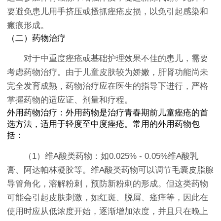
要避免患儿用手挤压或搔抓痤疮皮损，以免引起感染和
瘢痕形成。
（二）药物治疗
对于中重度痤疮或基础护理效果不佳的患儿，需要
考虑药物治疗。由于儿童皮肤较为娇嫩，肝肾功能尚未
完全发育成熟，药物治疗应在医生的指导下进行，严格
掌握药物的适应证、剂量和疗程。
外用药物治疗：外用药物是治疗青春期前儿童痤疮的首
选方法，适用于轻度至中度痤疮。常用的外用药物包
括：
（1）维A酸类药物：如0.025% - 0.05%维A酸乳
膏、阿达帕林凝胶等。维A酸类药物可以调节毛囊皮脂腺
导管角化，溶解粉刺，预防新粉刺的形成。但这类药物
可能会引起皮肤刺激，如红斑、脱屑、瘙痒等，因此在
使用时应从低浓度开始，逐渐增加浓度，并且只在晚上