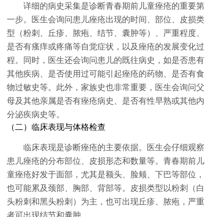
详细的病史采集是诊断青春期前儿童痤疮的重要第
一步。医生会询问患儿痤疮出现的时间、部位、皮损类
型（粉刺、丘疹、脓疱、结节、囊肿等）、严重程度、
是否有瘙痒或疼痛等自觉症状，以及痤疮的发展变化过
程。同时，医生还会询问患儿的既往病史，如是否患有
其他疾病、是否使用过可能引起痤疮的药物、是否有食
物过敏史等。此外，家族史也非常重要，医生会询问父
母及其他亲属是否有痤疮病史、是否有性早熟或其他内
分泌疾病史等。
（二）临床表现与体格检查
临床表现是诊断痤疮的主要依据。医生会仔细观察
患儿痤疮的分布部位、皮损形态和数量等。青春期前儿
童痤疮好发于面部，尤其是额头、脸颊、下巴等部位，
也可能累及颈部、胸部、背部等。皮损类型以粉刺（白
头粉刺和黑头粉刺）为主，也可出现丘疹、脓疱，严重
者可出现结节和囊肿。