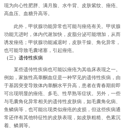
现为向心性肥胖、满月脸、水牛背、皮肤紫纹、痤疮、
高血压、血糖升高等。
此外，甲状腺功能异常也可能与痤疮有关。甲状腺
功能亢进时，体内代谢加快，皮脂分泌可能增加，从而
诱发痤疮；甲状腺功能减退时，皮肤干燥、角化异常，
也可能导致毛囊堵塞，引起痤疮。
（三）遗传性疾病
某些遗传性疾病也可能以痤疮为其临床表现之一。
例如，家族性高睾酮血症是一种罕见的遗传性疾病，由
于基因突变导致体内睾酮水平升高，患者在青春期前即
可出现明显的痤疮、多毛、性早熟等症状。另外，一些
与毛囊角化异常相关的遗传性皮肤病，如毛囊角化病、
鱼鳞病等，也可能出现类似痤疮的皮损，但这些疾病通
常还伴有其他特征性的皮肤表现，如皮肤粗糙、色素沉
着、鳞屑等。