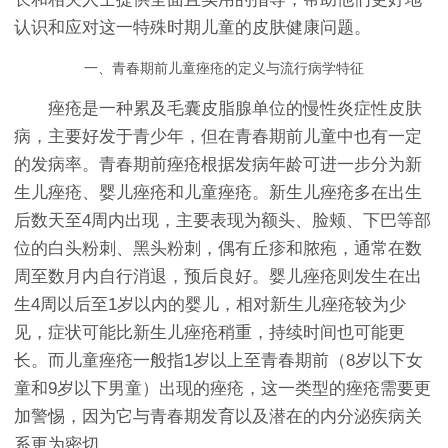
认识和应对这一特殊时期儿童的皮肤健康问题。
一、青春期前儿童痤疮的定义与流行病学特征
痤疮是一种累及毛囊皮脂腺单位的慢性炎症性皮肤
病，主要好发于青少年，但在青春期前儿童中也有一定
的发病率。青春期前痤疮根据发病年龄可进一步分为新
生儿痤疮、婴儿痤疮和儿童痤疮。新生儿痤疮多在出生
后数天至4周内出现，主要表现为额头、脸颊、下巴等部
位的白头粉刺、黑头粉刺，偶有丘疹和脓疱，通常在数
周至数月内自行消退，预后良好。婴儿痤疮则发生在出
生4周以后至1岁以内的婴儿，相对新生儿痤疮较为少
见，症状可能比新生儿痤疮稍重，持续时间也可能更
长。而儿童痤疮一般指1岁以上至青春期前（8岁以下女
童和9岁以下男童）出现的痤疮，这一类型的痤疮需要更
加警惕，因为它与青春期发育以及潜在的内分泌疾病关
系更为密切。