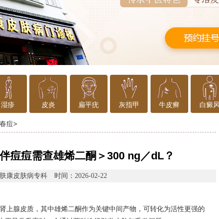
湿疹
皮炎
扁平疣
灰指甲
牛皮癣
白癜
春痘
>
痘痘需查雄烯二酮＞300 ng／dL？
肤康皮肤病专科
时间：2026-02-22
肾上腺皮质，其中雄烯二酮作为关键中间产物，可转化为活性更强的