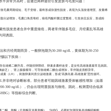
酮水平异常升高时，会通过两种途径引发皮肤与毛发问题：
导致毛囊周期缩短、毛干变细，最终形成弥漫性脱发，表现为头顶发缝增宽、发量稀
皮脂分泌增加，毛囊口角质堆积，痤疮丙酸杆菌过度繁殖，引发炎症反应，形成粉
激素性脱发患者合并中重度痤疮，两者常伴随多毛症、月经紊乱等高雄
共同诱因。
经周期而异，一般卵泡期为30-200 ng/dL，黄体期为30-250
，需警惕以下疾病：
患者存在雄烯二酮升高，伴随排卵障碍、卵巢多囊样改变，是女性高雄激素最常见病因。
化酶缺乏）、肾上腺腺瘤等，可导致雄烯二酮合成增加，常伴随皮质醇异常。
成素（LH），刺激卵巢间质分泌雄激素，形成“高胰岛素-高雄激素”恶性循环。
ng/dL并非绝对诊断标准。部分患者可能因雄激素受体敏感性增加（如基
0-300 ng/dL），仍会出现明显脱发与痤疮。因此，检测需结合临床
HBG）等指标综合判断。
雄烯二酮、睾酮（总睾酮及游离睾酮）、SHBG，必要时加测脱氢表雄酮硫酸酯