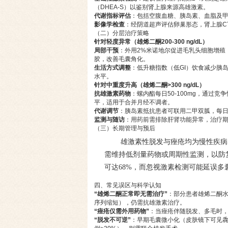
（DHEA-S）以鉴别肾上腺来源高雄激素。
代谢指标评估
：包括空腹血糖、胰岛素、血脂及甲状
影像学检查
：经阴道超声评估卵巢形态，肾上腺CT/
（二）分层治疗策略
针对轻度异常（雄烯二酮200-300 ng/dL）
局部干预
：外用2%米诺地尔促进毛乳头细胞增殖
胶，改善毛囊角化。
生活方式调整
：低升糖指数（低GI）饮食减少胰
水平。
针对中重度升高（雄烯二酮>300 ng/dL）
抗雄激素药物
：螺内酯每日50-100mg，通过
平，适用于合并月经不调者。
代谢调节
：胰岛素抵抗患者可联用二甲双胍，每日1
监测与随访
：用药前需排除肝肾功能异常，治疗期
（三）长期管理与预后
雄激素性脱发与痤疮均为慢性疾病
需维持低剂量药物或周期性监测，以防
可达68%，而忽视激素检测可能延误
四、常见误区与科学认知
“雄烯二酮正常即无需治疗”
：部分患者雄烯二酮水
序列缩短），仍需抗雄激素治疗。
“痤疮仅需外用药物”
：当痤疮伴随脱发、多毛时，
“脱发不可逆”
：早期毛囊微小化（皮肤镜下可见