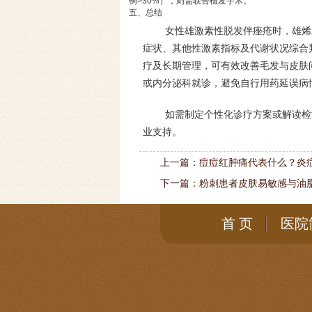
例>30%），则需联合植发手术。
五、总结
女性雄激素性脱发伴痤疮时，雄烯
症状、其他性激素指标及代谢状况综合判断
疗及长期管理，可有效改善毛发与皮肤
或内分泌科就诊，避免自行用药延误病
如需制定个性化诊疗方案或解读检
业支持。
上一篇：
痘痘红肿痛代表什么？炎
下一篇：
粉刺患者皮肤易敏感与油
首 页
医院