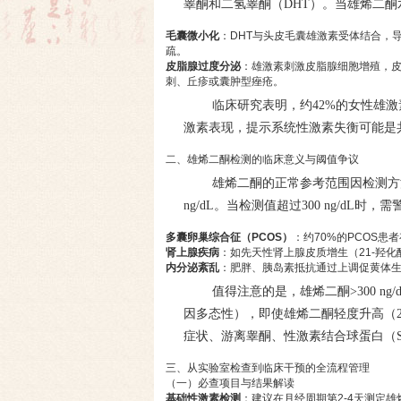
睾酮和二氢睾酮（DHT）。当雄烯二
毛囊微小化
：DHT与头皮毛囊雄激素受体结合，
疏。
皮脂腺过度分泌
：雄激素刺激皮脂腺细胞增殖，
刺、丘疹或囊肿型痤疮。
临床研究表明，约42%的女性雄
激素表现，提示系统性激素失衡可能是
二、雄烯二酮检测的临床意义与阈值争议
雄烯二酮的正常参考范围因检测方法和月
ng/dL。当检测值超过300 ng/dL时
多囊卵巢综合征（PCOS）
：约70%的PCOS
肾上腺疾病
：如先天性肾上腺皮质增生（21-羟
内分泌紊乱
：肥胖、胰岛素抵抗通过上调促黄体生
值得注意的是，雄烯二酮>300 
因多态性），即使雄烯二酮轻度升高（20
症状、游离睾酮、性激素结合球蛋白（S
三、从实验室检查到临床干预的全流程管理
（一）必查项目与结果解读
基础性激素检测
：建议在月经周期第2-4天测定