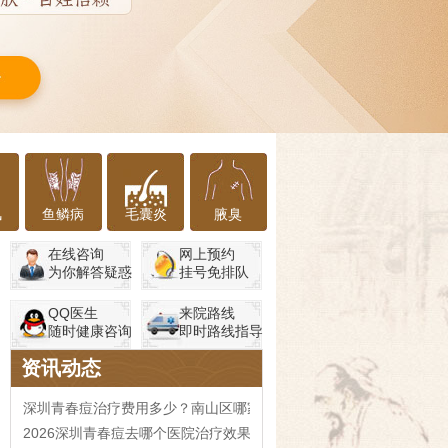
风
鱼鳞病
毛囊炎
腋臭
在线咨询
网上预约
为你解答疑惑
挂号免排队
QQ医生
来院路线
随时健康咨询
即时路线指导
资讯动态
深圳青春痘治疗费用多少？南山区哪家医院口碑好
2026深圳青春痘去哪个医院治疗效果更好