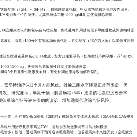
腺功能（TSH、FT3/FT4），排除胰岛素抵抗、甲状腺功能减退等继发性因素。
MRI排查占位性病变，尤其当雄烯二酮>500 ng/dL时需优先排除肿瘤。
，联合酮康唑洗剂抑制头皮马拉色菌；痤疮处可外用过氧化苯甲酰凝胶或阿达帕林凝
岛素波动，每周≥150分钟有氧运动改善代谢，避免熬夜（23点前入睡）以降低皮质醇
竞争性结合雄激素受体减少DHT生成；复方口服避孕药（如炔雌醇环丙孕酮）调节LH水
000-1500mg，改善胰岛素敏感性以间接降低雄激素。
间每3个月复查性激素及血钾，避免长期使用导致电解质紊乱。
，需坚持治疗6-12个月方能见效。雄烯二酮水平降至正常范围后，仍
复发。研究显示，早期干预（脱发病程<5年）患者的毛发密度改善率
多囊卵巢综合征等潜在疾病的诊治，增加远期代谢综合征风险。
平正常，但存在SHBG降低（如肥胖）或雄激素受体基因敏感（如AR基因CAG重复
单纯外用治疗复发率高达73%，需结合系统激素调节才能控制根源。
毳毛增多）阶段，通过药物干预可逆转毛囊萎缩，但若进展为永久性秃发（空毛囊比