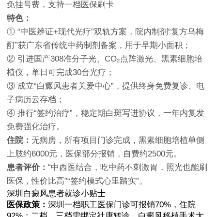
免挂号费，支持一档医保刷卡
特色：
① “中医辨证+现代光疗”双轨方案，院内制剂“复方乌梅
酊”获广东省传统中药制剂备案，用于早期小面积；
② 引进国产308准分子光、CO₂点阵激光、黑素细胞培
植仪，单日可完成30台光疗；
③ 成立“白癜风患者关爱中心”，提供终身免费复诊、电
子病历云存档；
④ 推行“签约治疗”，稳定期白斑写进协议，一年内复发
免费强化治疗。
住院：
无病房，所有项目门诊完成，黑素细胞培植单侧
上肢约6000元，医保部分报销，自费约2500元。
患者评价：
“中西医结合，吃中药不刺激胃，照光也能刷
医保，性价比高”“签约模式心里踏实”。
深圳白癜风患者就诊小贴士
医保政策：
深圳一档职工医保门诊可报销70%，住院
92%；二档、三档需绑定社康转诊，白癜风移植手术大