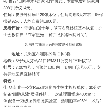
④ 推行“日间手术+居家光疗”模式，术后免费租借家用
308手持仪14天。
住院：
皮肤外科病区29张床位，住院周期3天左右，医保
报销92%，人均自费约1800元。
患者评价：
“手脚白斑十年，做两次微移植基本恢复，护
士会教你自己在家照光，省了很多跑医院时间”。
3. 深圳市第三人民医院皮肤性病研究所
地址：
龙岗区布澜路29号 D栋3楼
地铁：
3号线大芬站A1口转M311公交到“三医院”站
挂号：
7:00放号，可预约10日内，专病门诊号60元，支
持异地医保直接结算
特色：
① 华南唯一公立Recell细胞再生技术授权单位，30分钟
制备“细胞悬液”喷洒移植，一次处理面积达400cm²；
② 配备十万级层流细胞实验室，活细胞率≥95%，术后2