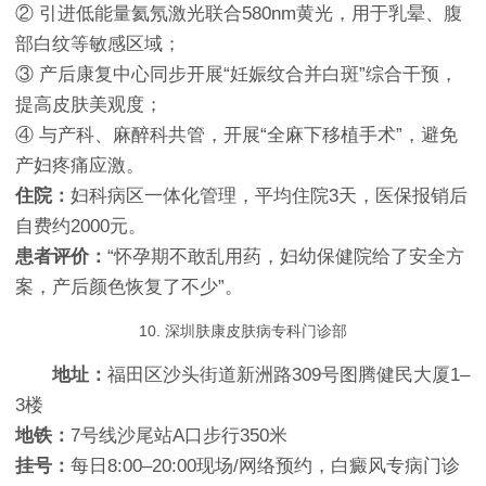
② 引进低能量氦氖激光联合580nm黄光，用于乳晕、腹
部白纹等敏感区域；
③ 产后康复中心同步开展“妊娠纹合并白斑”综合干预，
提高皮肤美观度；
④ 与产科、麻醉科共管，开展“全麻下移植手术”，避免
产妇疼痛应激。
住院：
妇科病区一体化管理，平均住院3天，医保报销后
自费约2000元。
患者评价：
“怀孕期不敢乱用药，妇幼保健院给了安全方
案，产后颜色恢复了不少”。
10. 深圳肤康皮肤病专科门诊部
地址：
福田区沙头街道新洲路309号图腾健民大厦1–
3楼
地铁：
7号线沙尾站A口步行350米
挂号：
每日8:00–20:00现场/网络预约，白癜风专病门诊