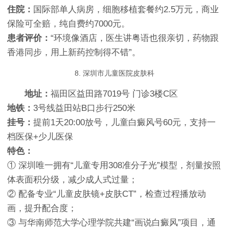
住院：
国际部单人病房，细胞移植套餐约2.5万元，商业
保险可全赔，纯自费约7000元。
患者评价：
“环境像酒店，医生讲粤语也很亲切，药物跟
香港同步，用上新药控制得不错”。
8. 深圳市儿童医院皮肤科
地址：
福田区益田路7019号 门诊3楼C区
地铁：
3号线益田站B口步行250米
挂号：
提前1天20:00放号，儿童白癜风号60元，支持一
档医保+少儿医保
特色：
① 深圳唯一拥有“儿童专用308准分子光”模型，剂量按照
体表面积分级，减少成人式过量；
② 配备专业“儿童皮肤镜+皮肤CT”，检查过程播放动
画，提升配合度；
③ 与华南师范大学心理学院共建“画说白癜风”项目，通