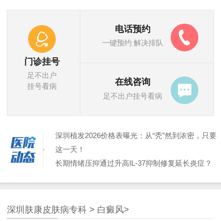
电话预约
一键预约 解决排队
门诊挂号
足不出户
在线咨询
挂号看病
足不出户挂号看病
深圳植发2026价格表曝光：从“秃”然到浓密，只要
这一天！
长期情绪压抑通过升高IL-37抑制修复延长炎症？
深圳治疗脱发2026最新排名！这3家医院效果太炸
裂
脂溢性皮炎的油腻鳞屑与痤疮的干燥脱屑差异？
深圳肤康皮肤病专科
>
白癜风
>
深圳植发多少钱？2024最新价格表+避坑指南