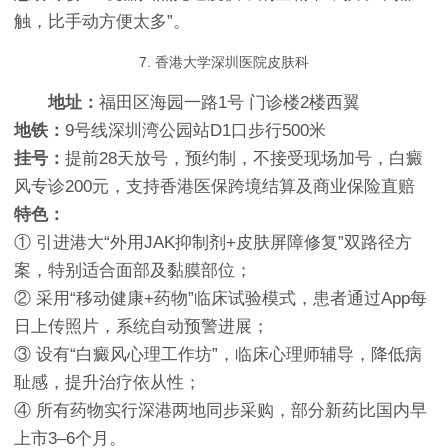
触，比手动方便太多”。
7. 香港大学深圳医院皮肤科
地址：
福田区海园一路1号 门诊楼2楼西翼
地铁：
9号线深圳湾公园站D1口步行500米
挂号：
提前28天放号，预约制，不接受现场加号，白癜
风专诊200元，支持香港医保跨境结算及商业保险直赔
特色：
① 引进港大“外用JAK抑制剂+皮肤屏障修复”双路径方
案，特别适合面部及黏膜部位；
② 采用“移动健康+药物”临床试验模式，患者通过App每
日上传照片，系统自动预警进展；
③ 设有“白癜风心理工作坊”，临床心理师辅导，降低病
耻感，提升治疗依从性；
④ 所有药物实行深港两地同步采购，部分新药比国内早
上市3–6个月。