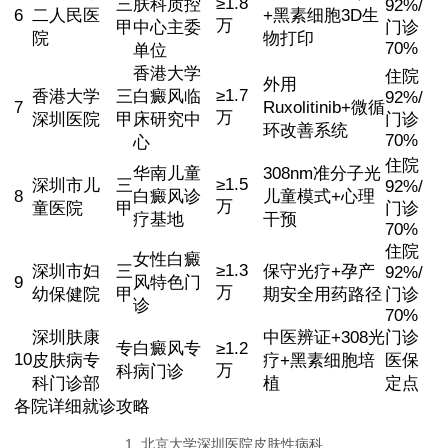
≥1.8
三
肤科质控
92%/
6
二人民医
+黑素细胞3D生
万
甲
中心主委
门诊
院
物打印
70%
单位
香港大学
住院
外用
≥1.7
香港大学
三
白癜风临
92%/
7
Ruxolitinib+微循
万
深圳医院
甲
床研究中
门诊
环改善系统
70%
心
住院
华南儿童
308nm准分子光
≥1.5
深圳市儿
三
92%/
8
白癜风诊
儿童模式+心理
万
童医院
甲
门诊
疗基地
干预
70%
住院
女性白癜
≥1.3
深圳市妇
三
保守光疗+孕产
92%/
9
风特色门
万
幼保健院
甲
期安全用药路径
门诊
诊
70%
深圳肤康
中医辨证+308光
门诊
专
白癜风专
≥1.2
10
皮肤病专
疗+黑素细胞培
医保
万
科
病门诊
科门诊部
植
定点
各院详细就诊攻略
1. 北京大学深圳医院皮肤性病科