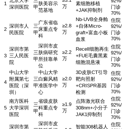
≥3.1
北京大学
三
92%/
1
肤美容示
素细胞移植
万
深圳医院
甲
门诊
范基地
+JAK抑制剂
70%
Nb-UVB全身舱
住院
广东省临
≥2.8
深圳市人
三
+自体Micro-
92%/
2
床重点专
万
民医院
甲
graft+富血小板
门诊
科
70%
血浆
深圳市皮
住院
深圳市第
Recell细胞再生
≥2.2
三
肤病研究
92%/
3
三人民医
+FUE毛囊黑素
万
甲
所挂靠单
门诊
院
细胞混悬液
70%
位
中山大学
中山大学
3D皮肤CT引导
住院
≥2.0
附属第七
三
白癜风精
靶向照射
92%/
4
万
医院（深
甲
准医学中
+CRISPR基因
门诊
70%
圳）
心
检测
住院
南方医科
省级皮肤
点阵激光联合
≥1.9
三
92%/
5
大学深圳
科重点专
308nm+小分子
万
甲
门诊
医院
科
JAK1抑制剂
70%
深圳市皮
住院
深圳市第
智能308机器人