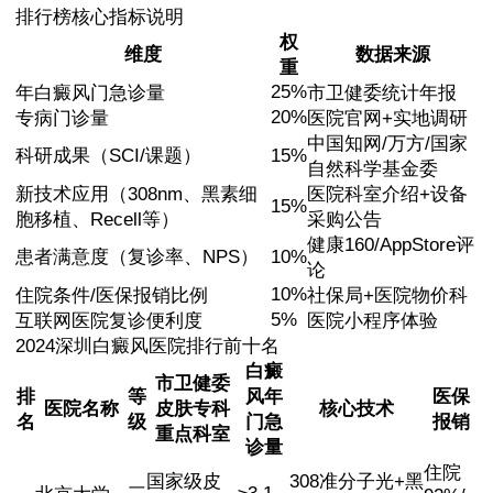
排行榜核心指标说明
权
维度
数据来源
重
25%
年白癜风门急诊量
市卫健委统计年报
20%
专病门诊量
医院官网+实地调研
中国知网/万方/国家
科研成果（SCI/课题）
15%
自然科学基金委
新技术应用（308nm、黑素细
医院科室介绍+设备
15%
胞移植、Recell等）
采购公告
健康160/AppStore评
患者满意度（复诊率、NPS）
10%
论
10%
住院条件/医保报销比例
社保局+医院物价科
5%
互联网医院复诊便利度
医院小程序体验
2024深圳白癜风医院排行前十名
白癜
市卫健委
排
等
风年
医保
医院名称
皮肤专科
核心技术
名
级
门急
报销
重点科室
诊量
住院
国家级皮
308准分子光+黑