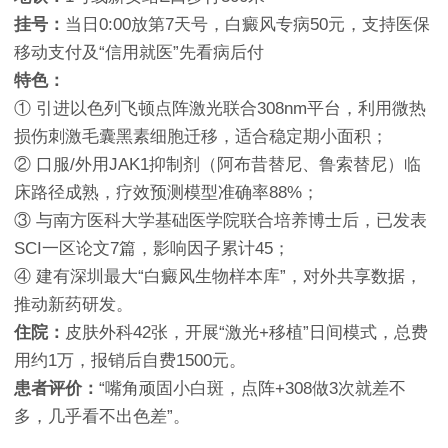
挂号：
当日0:00放第7天号，白癜风专病50元，支持医保
移动支付及“信用就医”先看病后付
特色：
① 引进以色列飞顿点阵激光联合308nm平台，利用微热
损伤刺激毛囊黑素细胞迁移，适合稳定期小面积；
② 口服/外用JAK1抑制剂（阿布昔替尼、鲁索替尼）临
床路径成熟，疗效预测模型准确率88%；
③ 与南方医科大学基础医学院联合培养博士后，已发表
SCI一区论文7篇，影响因子累计45；
④ 建有深圳最大“白癜风生物样本库”，对外共享数据，
推动新药研发。
住院：
皮肤外科42张，开展“激光+移植”日间模式，总费
用约1万，报销后自费1500元。
患者评价：
“嘴角顽固小白斑，点阵+308做3次就差不
多，几乎看不出色差”。