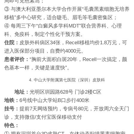
周即可见色素岛；
③ 与澳大利亚墨尔本大学合作开展“毛囊黑素细胞无培养
移植”多中心研究，适合睫毛、眉毛等毛囊密集区；
④ 每周三下午“白癜风多学科MDT”联合营养科、心理
科、免疫科，制定个性化干预方案。
住院：
皮肤外科病区34张，Recell移植均价1.8万元，可
进入医保部分项目，自费约4000元。
患者评价：
“胸前大面积白斑20年，Recell一次搞定，颜
色基本一样，关键是速度快”。
4. 中山大学附属第七医院（深圳）皮肤科
地址：
光明区圳园路628号 门诊2楼C区
地铁：
6号线中山大学站B口步行400米
挂号：
提前7天网络预约，专病号80元，开放周六全天门
诊，支持微信/支付宝医保移动支付
特色：
① 拥有深圳首台3D皮肤CT，在体动态扫描黑素细胞密