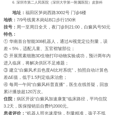
6. 深圳市第二人民医院（深圳大学第一附属医院）皮肤科
地址：
福田区笋岗西路3002号 门诊6楼
地铁：
7/9号线黄木岗站B口步行150米
挂号：
周一至周日全天，夜门诊到21:00，白癜风号50元
特色：
① 华南首台智能308机器人，通过AI视觉定位剂量，误
差＜5%，适配儿童、五官褶皱部位；
② 开展黑素细胞3D生物打印动物实验成功，预计两年内
进入临床，将解决供区不足难题；
③ 建立“白癜风术后色度AI比对系统”，拍照自动计算色
差ΔE值，低于1.5判定临床治愈；
④ 每周一午间“白癜风科普直播”，医生在线答疑，回放
累计播放超120万次。
住院：
病区开设“白癜风加速康复”临床路径，平均住院
3.2天，医保报销后自费约2000元。
患者评价：
“机器人照光速度快，剂量精准，孩子不抵