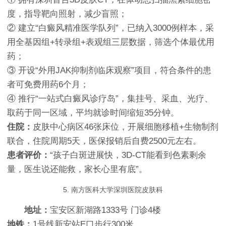
度，指导靶向照射，减少盲照；
② 建立“白癜风精准医学队列”，已纳入3000例样本，采
用全基因组+转录组+表观组三层数据，筛选个体最优用
药；
③ 开设“外用JAK抑制剂临床观察”项目，符合条件的患
者可免费用药6个月；
④ 推行“一站式白癜风诊疗岛”，集挂号、采血、光疗、
取药于同一区域，平均就诊时间缩短35分钟。
住院：
皮肤中心病区46张床位，开展细胞移植+生物制剂
联合，住院周期5天，医保报销后自费2500元左右。
患者评价：
“孩子白斑进展快，3D-CT能看到色素剩余
量，医生说还能救，家长心里有底”。
5. 南方医科大学深圳医院皮肤科
地址：
宝安区新湖路1333号 门诊4楼
地铁：
1号线新安站E口步行300米