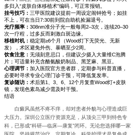
多归入“皮肤自体移植术”编码，可正常报销。
挂号技巧：
三甲医院建议提前一周设定闹钟抢号；如挂
不上，可在当日7:30前到院自助机捡漏退号。
光疗频率：
308nm准分子光一般每周2–3次，连续20–30
次一疗程，过多反而刺激白斑边缘。
移植时机：
稳定期≥6个月（Wood灯下无荧光、无新
发），术区避免外伤、暴晒至少2周。
饮食注意：
无须刻意忌口，但建议少摄入大量维C泡腾
片；可适量补充含酪氨酸奶制品、黑芝麻、黑豆。
心理调节：
加入医院官方患者群，定期参与科普直播，
必要时寻求专业心理门诊干预，可降低复发率。
复诊随访：
术后第1、3、6、12个月复查Wood灯+皮肤
镜，发现色素岛减少需及时干预。
结语
白癜风虽然不疼不痒，却对患者外貌与心理造成巨
大压力。深圳公立医疗资源充足，从顶尖三甲到特色专
科，已形成“科研—临床—康复”闭环。无论您选择哪一家
医院，坚持规范治疗、定期复诊、科学护理才是复色成