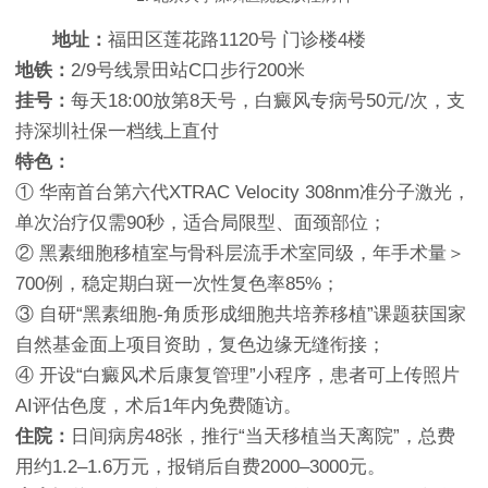
地址：
福田区莲花路1120号 门诊楼4楼
地铁：
2/9号线景田站C口步行200米
挂号：
每天18:00放第8天号，白癜风专病号50元/次，支
持深圳社保一档线上直付
特色：
① 华南首台第六代XTRAC Velocity 308nm准分子激光，
单次治疗仅需90秒，适合局限型、面颈部位；
② 黑素细胞移植室与骨科层流手术室同级，年手术量＞
700例，稳定期白斑一次性复色率85%；
③ 自研“黑素细胞-角质形成细胞共培养移植”课题获国家
自然基金面上项目资助，复色边缘无缝衔接；
④ 开设“白癜风术后康复管理”小程序，患者可上传照片
AI评估色度，术后1年内免费随访。
住院：
日间病房48张，推行“当天移植当天离院”，总费
用约1.2–1.6万元，报销后自费2000–3000元。