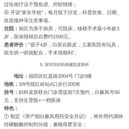
过绘画疗法干预焦虑、抑郁情绪；
④ 开设“家长学校”，每月线下沙龙，科普饮食、日晒、
疫苗接种等注意事项。
住院：
病区为亲子病房，可陪床，移植手术最小年龄3
岁，医保报销后自费约1500元。
患者评价：
“孩子4岁，白斑在眼皮，儿童医院有玩具，
医生哄一哄就配合，手术很顺利”。
9. 深圳市妇幼保健院皮肤科
地址：
福田区红荔路2004号 门诊5楼
地铁：
3/9号线红岭站A口步行200米
挂号：
妇科皮肤联合门诊需提前7天预约，白癜风号50
元，支持生育险+一档医保
特色：
① 制定《孕产期白癜风用药安全共识》，将外用钙调神
经磷酸酶抑制剂分级，兼顾母婴安全；