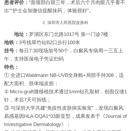
患者评价：
“面颈部白斑三年，术后六个月肉眼几乎看不
出”“护士会加微信提醒抹药，体验很好”。
2. 深圳市人民医院皮肤科
地址：
罗湖区东门北路1017号 第一门诊7楼
地铁：
3号线翠竹站B2口步行100米
挂号：
每日7:30现场加号50个，白癜风专病周一三五上
午，支持医保电子凭证扫码
特色：
① 全进口Waldmann NB-UVB全身舱+局部手持308，适
配大面积、肢体端皮损；
② Micro-graft微移植技术通过1mm钻孔取材，创面仅缝1
针，术后7天可拆线；
③ 与深圳大学共建“免疫性皮肤病实验室”，发现白癜风
易感基因HLA-DQA1*03新亚型，成果发表于《Journal of
Investigative Dermatology》；