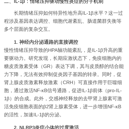
二、IL-1β：情绪压抑驱动慢性炎症的分子机制
长期情绪压抑如何特异性地升高IL-1β水平？这一过
程涉及基因表达调控、细胞代谢紊乱、肠道菌群失衡等
多个层面的复杂交互。
1. 神经内分泌通路的直接调控
慢性情绪压抑导致的HPA轴功能紊乱，是IL-1β升高的重
要驱动力。研究发现，长期应激状态下，免疫细胞内的
糖皮质激素受体（GR）表达下调，其与皮质醇的结合能
力下降，无法有效抑制促炎因子基因的转录。同时，促
肾上腺皮质激素释放激素（CRH）可直接作用于巨噬细
胞，通过激活NF-κB信号通路，促进IL-1β前体（pro-IL-
1β）的合成。此外，交感神经释放的去甲肾上腺素可激
活免疫细胞表面的β2肾上腺素受体，进一步增强NF-κB
的活性，加速IL-1β的分泌。
2. NLRP3炎症小体的过度激活