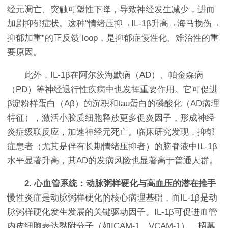
经元凋亡、突触可塑性下降，导致神经发生减少，进而
加剧抑郁症状。这种“情绪压抑→IL-1β升高→海马损伤→
抑郁加重”的正反馈 loop，是抑郁症慢性化、难治性的重
要原因。
此外，IL-1β在阿尔茨海默病（AD）、帕金森病
（PD）等神经退行性疾病中也发挥重要作用。它可促进
β淀粉样蛋白（Aβ）的沉积和tau蛋白的磷酸化（AD病理
特征），激活小胶质细胞释放更多促炎因子，形成神经
炎症级联反应，加速神经元死亡。临床研究发现，抑郁
症患者（尤其是伴有长期情绪压抑者）的脑脊液中IL-1β
水平显著升高，其AD的发病风险也显著高于普通人群。
2. 心血管系统：动脉粥样硬化与高血压的潜在推手
慢性炎症是动脉粥样硬化的核心病理基础，而IL-1β是动
脉粥样硬化发生发展的关键驱动因子。IL-1β可促进血管
内皮细胞表达黏附分子（如ICAM-1、VCAM-1），招募