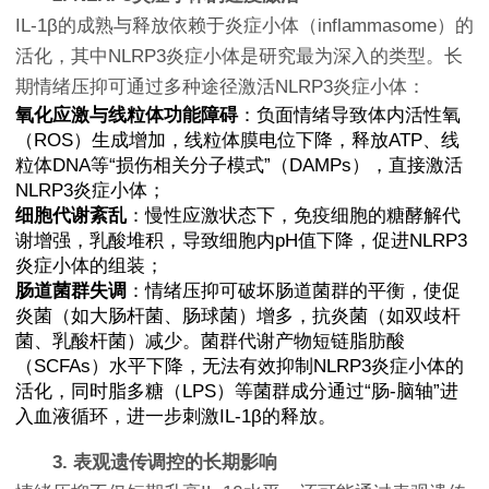
IL-1β的成熟与释放依赖于炎症小体（inflammasome）的
活化，其中NLRP3炎症小体是研究最为深入的类型。长
期情绪压抑可通过多种途径激活NLRP3炎症小体：
氧化应激与线粒体功能障碍
：负面情绪导致体内活性氧
（ROS）生成增加，线粒体膜电位下降，释放ATP、线
粒体DNA等“损伤相关分子模式”（DAMPs），直接激活
NLRP3炎症小体；
细胞代谢紊乱
：慢性应激状态下，免疫细胞的糖酵解代
谢增强，乳酸堆积，导致细胞内pH值下降，促进NLRP3
炎症小体的组装；
肠道菌群失调
：情绪压抑可破坏肠道菌群的平衡，使促
炎菌（如大肠杆菌、肠球菌）增多，抗炎菌（如双歧杆
菌、乳酸杆菌）减少。菌群代谢产物短链脂肪酸
（SCFAs）水平下降，无法有效抑制NLRP3炎症小体的
活化，同时脂多糖（LPS）等菌群成分通过“肠-脑轴”进
入血液循环，进一步刺激IL-1β的释放。
3. 表观遗传调控的长期影响