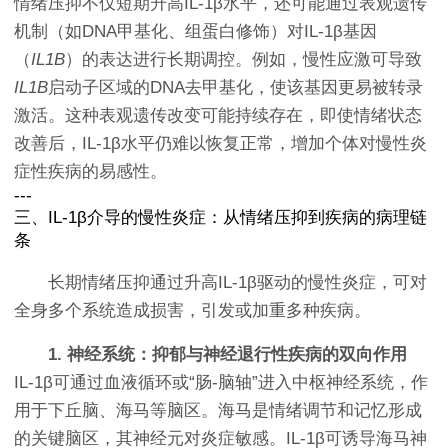
情绪压抑不仅短期升高IL-1β水平，还可能通过表观遗传
机制（如DNA甲基化、组蛋白修饰）对IL-1β基因
（
IL1B
）的表达进行长期调控。例如，慢性应激可导致
IL1B
启动子区域的DNA去甲基化，使该基因更易被转录
激活。这种表观遗传改变可能持续存在，即使情绪状态
改善后，IL-1β水平仍难以恢复正常，增加个体对慢性炎
症性疾病的易感性。
---
三、IL-1β介导的慢性炎症：从情绪压抑到疾病的病理链
条
长期情绪压抑通过升高IL-1β驱动的慢性炎症，可对
全身多个系统造成损害，引发或加重多种疾病。
1. 神经系统：抑郁与神经退行性疾病的双向作用
IL-1β可通过血液循环或“肠-脑轴”进入中枢神经系统，作
用于下丘脑、海马等脑区。海马是情绪调节和记忆形成
的关键脑区，其神经元对炎症敏感。IL-1β可诱导海马神