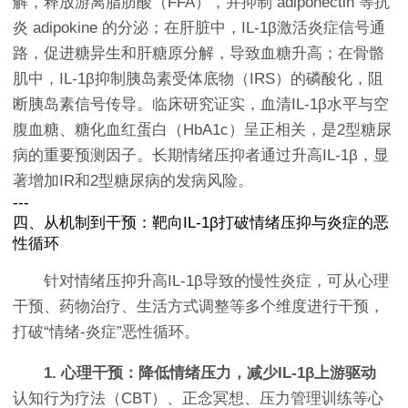
解，释放游离脂肪酸（FFA），并抑制 adiponectin 等抗
炎 adipokine 的分泌；在肝脏中，IL-1β激活炎症信号通
路，促进糖异生和肝糖原分解，导致血糖升高；在骨骼
肌中，IL-1β抑制胰岛素受体底物（IRS）的磷酸化，阻
断胰岛素信号传导。临床研究证实，血清IL-1β水平与空
腹血糖、糖化血红蛋白（HbA1c）呈正相关，是2型糖尿
病的重要预测因子。长期情绪压抑者通过升高IL-1β，显
著增加IR和2型糖尿病的发病风险。
---
四、从机制到干预：靶向IL-1β打破情绪压抑与炎症的恶
性循环
针对情绪压抑升高IL-1β导致的慢性炎症，可从心理
干预、药物治疗、生活方式调整等多个维度进行干预，
打破“情绪-炎症”恶性循环。
1. 心理干预：降低情绪压力，减少IL-1β上游驱动
认知行为疗法（CBT）、正念冥想、压力管理训练等心