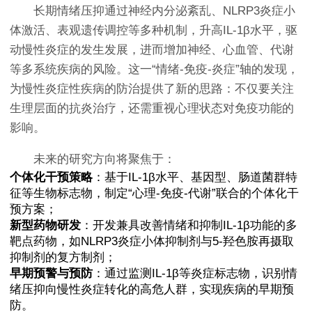
长期情绪压抑通过神经内分泌紊乱、NLRP3炎症小
体激活、表观遗传调控等多种机制，升高IL-1β水平，驱
动慢性炎症的发生发展，进而增加神经、心血管、代谢
等多系统疾病的风险。这一“情绪-免疫-炎症”轴的发现，
为慢性炎症性疾病的防治提供了新的思路：不仅要关注
生理层面的抗炎治疗，还需重视心理状态对免疫功能的
影响。
未来的研究方向将聚焦于：
个体化干预策略
：基于IL-1β水平、基因型、肠道菌群特
征等生物标志物，制定“心理-免疫-代谢”联合的个体化干
预方案；
新型药物研发
：开发兼具改善情绪和抑制IL-1β功能的多
靶点药物，如NLRP3炎症小体抑制剂与5-羟色胺再摄取
抑制剂的复方制剂；
早期预警与预防
：通过监测IL-1β等炎症标志物，识别情
绪压抑向慢性炎症转化的高危人群，实现疾病的早期预
防。