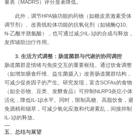
量表（MADRS）评分显著降低。
此外，调节HPA轴功能的药物（如糖皮质激素受体
调节剂）、改善线粒体功能的抗氧化剂（如辅酶Q10、
N-乙酰半胱氨酸），也可通过减少IL-1β的合成与释放，
发挥辅助治疗作用。
3. 生活方式调整：肠道菌群与代谢的协同调控
肠道菌群是情绪与免疫交互的重要枢纽。通过饮食调整
（如增加膳食纤维、益生菌摄入）改善肠道菌群结构，
可减少促炎因子的产生。研究发现，富含SCFAs的食物
（如全谷物、豆类、发酵食品）可抑制NLRP3炎症小体
活化，降低IL-1β水平。同时，限制高糖、高脂饮食，避
免酒精和烟草，可减少氧化应激和代谢紊乱，间接抑制
IL-1β的释放。
---
五、总结与展望