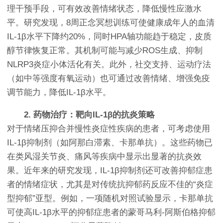
理干预手段，可有效改善情绪状态，降低慢性应激水
平。研究发现，8周正念冥想训练可使健康成年人的血清
IL-1β水平下降约20%，同时HPA轴功能趋于稳定，皮质
醇节律恢复正常。其机制可能与减少ROS生成、抑制
NLRP3炎症小体活化有关。此外，社交支持、运动疗法
（如中等强度有氧运动）也可通过改善情绪、增强免疫
调节能力，降低IL-1β水平。
2. 药物治疗：靶向IL-1β的抗炎策略
对于情绪压抑合并慢性炎症性疾病的患者，可考虑使用
IL-1β抑制剂（如阿那白滞素、卡那单抗）。这些药物已
在类风湿关节炎、痛风等疾病中显示出显著的抗炎效
果。近年来的研究发现，IL-1β抑制剂还可改善抑郁症患
者的情绪症状，尤其是对传统抗抑郁药反应不佳的“炎症
型抑郁”亚型。例如，一项随机对照试验显示，卡那单抗
可使高IL-1β水平的抑郁症患者的蒙哥马利-阿斯伯格抑郁