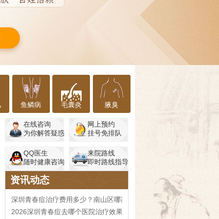
风
鱼鳞病
毛囊炎
腋臭
在线咨询
网上预约
为你解答疑惑
挂号免排队
QQ医生
来院路线
随时健康咨询
即时路线指导
资讯动态
深圳青春痘治疗费用多少？南山区哪家医院口碑好
2026深圳青春痘去哪个医院治疗效果更好