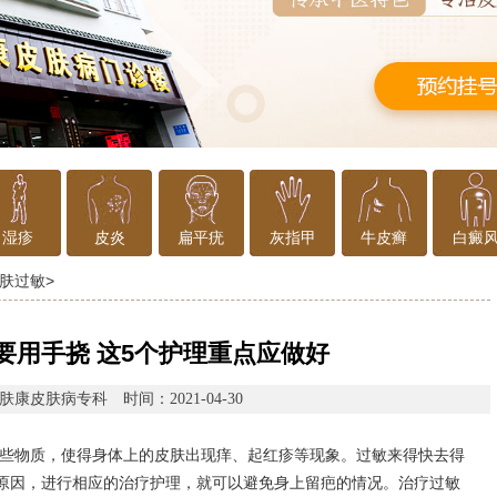
湿疹
皮炎
扁平疣
灰指甲
牛皮癣
白癜
肤过敏
>
要用手挠 这5个护理重点应做好
肤康皮肤病专科
时间：2021-04-30
些物质，使得身体上的皮肤出现痒、起红疹等现象。过敏来得快去得
原因，进行相应的治疗护理，就可以避免身上留疤的情况。治疗过敏