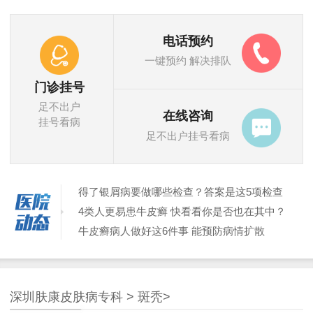
电话预约
一键预约 解决排队
门诊挂号
足不出户
在线咨询
挂号看病
足不出户挂号看病
得了银屑病要做哪些检查？答案是这5项检查
4类人更易患牛皮癣 快看看你是否也在其中？
牛皮癣病人做好这6件事 能预防病情扩散
白癜风易扩散 做好这3件事情能够避免扩散
牛皮癣应注重饮食调养 日常3个护理措施不能少！
面部脂溢性皮炎的常识都有哪些？
深圳肤康皮肤病专科
>
斑秃
>