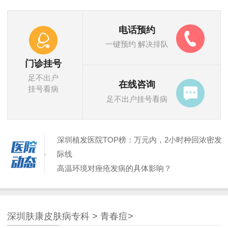
电话预约
一键预约 解决排队
门诊挂号
足不出户
在线咨询
挂号看病
足不出户挂号看病
深圳植发医院TOP榜：万元内，2小时种回浓密发
际线
高温环境对痤疮发病的具体影响？
深圳治疗脱发医院哪家好？这家专科机构口碑爆
棚，3个月告别秃顶
深圳植发哪家医院好？2024口碑TOP3+价格对比，
深圳肤康皮肤病专科
>
青春痘
>
不踩坑！