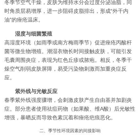
冬季节空气干燥，皮肤为维持水分会过度分泌油脂，同
时角质层易增厚，进一步阻碍皮脂排出，形成“外干内
油”的痤疮温床。
湿度与细菌繁殖
高湿度环境（如雨季或南方梅雨季节）促进痤疮丙酸杆
菌等微生物增殖。潮湿衣物长时间接触皮肤，可能引发
毛囊周围炎症，表现为红色丘疹或脓疱。相反，冬季干
燥空气削弱皮肤屏障，易受污染物刺激而加重炎症反
应。
紫外线与光敏反应
春季紫外线强度骤增，会刺激皮肤产生自由基并加剧炎
症。部分患者使用祛痘药物（如果酸、维A酸）后光敏性
增强，暴晒反而导致色素沉着和痤疮疤痕恶化。
二、季节性环境因素的间接影响