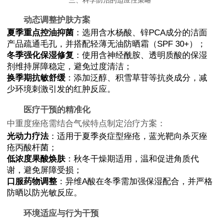
三、科学防治的适应性策略
动态调整护肤方案
夏季重点控油抑菌
：选用含水杨酸、锌PCA成分的洁面
产品疏通毛孔，并搭配轻薄无油防晒霜（SPF 30+）；
冬季强化保湿修复
：使用含神经酰胺、透明质酸的保湿
剂维持屏障稳定，避免过度清洁；
换季期抗敏舒缓
：添加泛醇、积雪草苷等抗炎成分，减
少环境刺激引发的红肿反应。
医疗干预的精准化
中重度痤疮需结合气候特点制定治疗方案：
光动力疗法
：适用于夏季炎症型痤疮，蓝光靶向杀灭痤
疮丙酸杆菌；
低浓度果酸焕肤
：秋冬干燥期适用，温和促进角质代
谢，避免屏障受损；
口服药物调整
：异维A酸在冬季需加强保湿配合，并严格
防晒以防光敏反应。
环境适应与行为干预