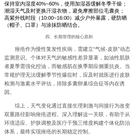
保持室内湿度40%~60%，使用加湿器缓解冬季干燥；
潮湿天气及时更换汗湿衣物，避免摩擦部位毛囊炎；
高紫外线时段（10:00~16:00）减少户外暴露，硬防晒
（帽子、口罩）与涂抹防晒结合。
四、长期管理的核心原则
痤疮作为慢性复发性疾病，需建立“气候-皮肤”动态
监测意识。个体对天气的敏感性差异显著，如油性肌肤
者夏季需强化控油，而敏感肌在换季期应侧重抗炎。当
常规护理无法缓解季节性爆痘时，应及时就医进行皮肤
检测与激素水平评估，排除多囊卵巢综合征等内在诱
因。
综上，天气变化通过直接生理刺激与间接行为改变
双重路径影响痤疮进程。深入理解这一关联，有助于从
环境适应、护肤调整及医疗干预三维度构建个体化防治
体系，最终实现痤疮的长期稳定控制。