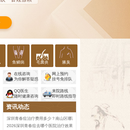
风
鱼鳞病
毛囊炎
腋臭
在线咨询
网上预约
为你解答疑惑
挂号免排队
QQ医生
来院路线
随时健康咨询
即时路线指导
资讯动态
深圳青春痘治疗费用多少？南山区哪家医院口碑好
2026深圳青春痘去哪个医院治疗效果更好