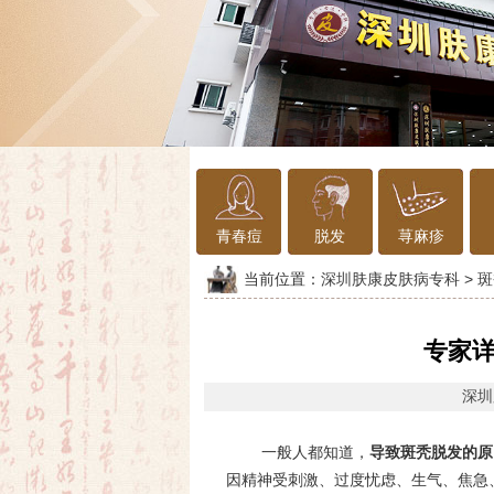
青春痘
脱发
荨麻疹
当前位置：
深圳肤康皮肤病专科
>
斑
专家
深圳
一般人都知道，
导致斑秃脱发的原
因精神受刺激、过度忧虑、生气、焦急