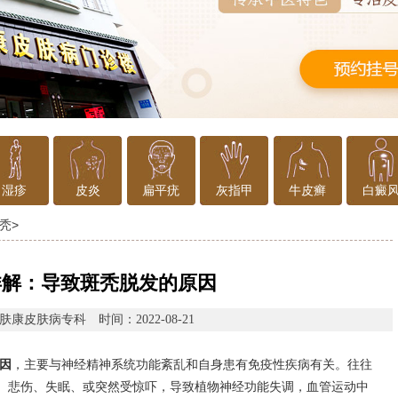
湿疹
皮炎
扁平疣
灰指甲
牛皮癣
白癜
秃
>
详解：导致斑秃脱发的原因
肤康皮肤病专科
时间：2022-08-21
因
，主要与神经精神系统功能紊乱和自身患有免疫性疾病有关。往往
、悲伤、失眠、或突然受惊吓，导致植物神经功能失调，血管运动中