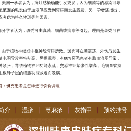
：美国一学者认为，病灶感染确能引发秃发，因为细菌等的感染可导
配范围的毛发由于血液供应受到障碍而发生脱发。另一学者还指出，
应考虑为持久性斑秃的因素。
部分学者认为，斑秃可由真菌、细菌或病毒等引起。理由是斑秃可在
：由于植物神经或中枢神经障碍所致。斑秃可在脑震荡、外伤后发生
脑电图异常率特别高。另据观察，有80%斑秃患者有脑血流图异常，
神紧张，导致植物神经功能紊乱，交感神经紧张性增高，毛细血管持
毛根种子层的细胞功能减退而发病。
篇：
斑秃患者是怎样进行饮食调理
简介
湿疹
荨麻疹
灰指甲
预约挂号