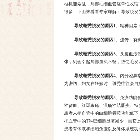
枢机能紊乱，局部毛细血管痉挛性收缩
很多，下面来看看专家详解：导致脱发
导致斑秃脱发的原因1
、精神因素
导致斑秃脱发的原因2
、遗传：有斑
导致斑秃脱发的原因3、
头皮血液
张，则会引起局部血流不畅，致使毛发
导致斑秃脱发的原因4
、内分泌异
为密切。妇女在妊娠时，斑秃往往会自
导致斑秃脱发的原因5
、免疫功能
性贫血、红斑狼疮、溃疡性结肠炎、特
患者末梢血管中的白细胞吞噬功能低下，
梢血管中的T淋巴细胞显著减少，而它
患者有体液和细胞免疫以及补体系统功