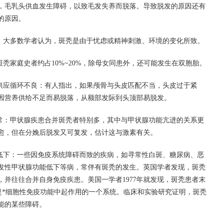
，毛乳头供血发生障碍，以致毛发失养而脱落。导致脱发的原因还有
的原因。
：大多数学者认为，斑秃是由于忧虑或精神刺激、环境的变化所致。
秃家庭史者约占10%~20%，除母女同患外，还可能发生在双胞胎。
供应循环不良：有人指出，如果颅骨与头皮匹配不当，头皮过于紧
因营养供给不足而易脱落，从额部发际到头顶部易脱发。
常：甲状腺疾患合并斑秃者特别多，其中与甲状腺功能亢进的关系更
愈，但在分娩后脱发又可复发，估计这与激素有关。
低下：一些因免疫系统障碍而致的疾病，如寻常性白斑、糖尿病、恶
发性甲状腺功能低下等病，常伴有斑秃的发生。英国学者发现，斑秃
并往往合并自身免疫疾患。美国一学者1977年就发现，斑秃患者末
是*细胞性免疫功能中起作用的一个系统。临床和实验研究证明，斑秃
能的某些障碍。