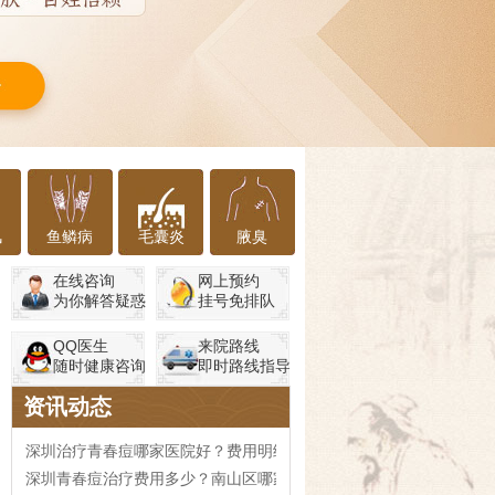
风
鱼鳞病
毛囊炎
腋臭
在线咨询
网上预约
为你解答疑惑
挂号免排队
QQ医生
来院路线
随时健康咨询
即时路线指导
资讯动态
深圳治疗青春痘哪家医院好？费用明细参考
深圳青春痘治疗费用多少？南山区哪家医院口碑好